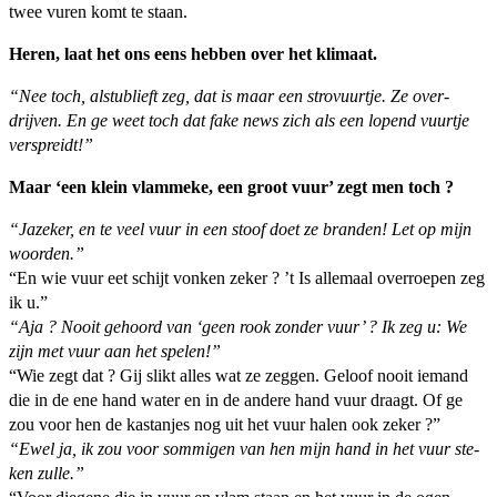
twee vuren komt te staan.
Heren, laat het ons eens hebben over het klimaat.
“Nee toch, alstublieft zeg, dat is maar een strovuurtje. Ze over­
drijven. En ge weet toch dat fake news zich als een lopend vuurtje
verspreidt!”
Maar ‘een klein vlammeke, een groot vuur’ zegt men toch ?
“Jazeker, en te veel vuur in een stoof doet ze branden! Let op mijn
woorden.”
“En wie vuur eet schijt vonken zeker ? ’t Is allemaal overroepen zeg
ik u.”
“Aja ? Nooit gehoord van ‘geen rook zonder vuur’ ? Ik zeg u: We
zijn met vuur aan het spelen!”
“Wie zegt dat ? Gij slikt alles wat ze zeggen. Geloof nooit iemand
die in de ene hand water en in de andere hand vuur draagt. Of ge
zou voor hen de kastanjes nog uit het vuur halen ook zeker ?”
“Ewel ja, ik zou voor sommigen van hen mijn hand in het vuur ste­
ken zulle.”