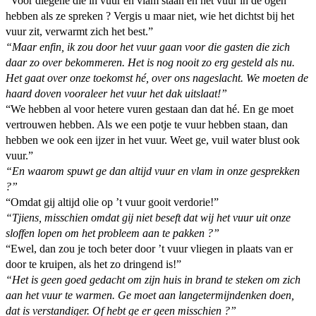
“Voor diegene die in vuur en vlam staan en het vuur in de ogen
hebben als ze spreken ? Vergis u maar niet, wie het dichtst bij het
vuur zit, verwarmt zich het best.”
“Maar enfin, ik zou door het vuur gaan voor die gasten die zich
daar zo over bekommeren. Het is nog nooit zo erg gesteld als nu.
Het gaat over onze toekomst hé, over ons nageslacht. We moeten de
haard doven vooraleer het vuur het dak uitslaat!”
“We hebben al voor hetere vuren gestaan dan dat hé. En ge moet
vertrouwen hebben. Als we een potje te vuur hebben staan, dan
hebben we ook een ijzer in het vuur. Weet ge, vuil water blust ook
vuur.”
“En waarom spuwt ge dan altijd vuur en vlam in onze gesprekken
?”
“Omdat gij altijd olie op ’t vuur gooit verdorie!”
“Tjiens, misschien omdat gij niet beseft dat wij het vuur uit onze
sloffen lopen om het probleem aan te pakken ?”
“Ewel, dan zou je toch beter door ’t vuur vliegen in plaats van er
door te kruipen, als het zo dringend is!”
“Het is geen goed gedacht om zijn huis in brand te steken om zich
aan het vuur te warmen. Ge moet aan langetermijndenken doen,
dat is verstandiger. Of hebt ge er geen misschien ?”